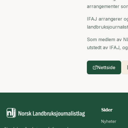
arrangementer som 
IFAJ arrangerer o
landbruksjournalisti
Som medlem av NLJ 
utstedt av IFAJ, og
Nettside
Sider
Nyheter