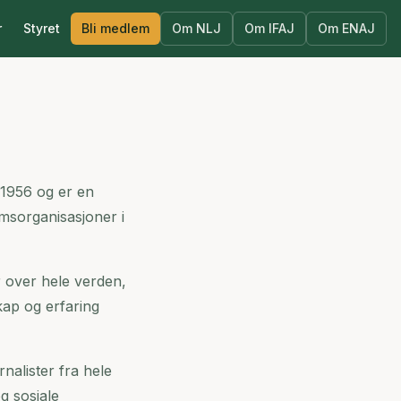
r
Styret
Bli medlem
Om NLJ
Om IFAJ
Om ENAJ
i 1956 og er en
msorganisasjoner i
 over hele verden,
kap og erfaring
nalister fra hele
g sosiale