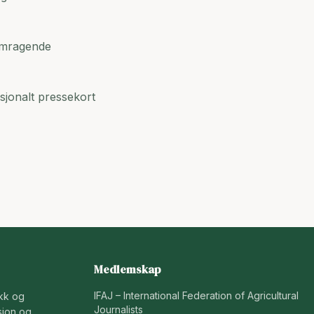
remragende
sjonalt pressekort
Medlemskap
IFAJ – International Federation of Agricultural
ikk og
Journalists
jon og