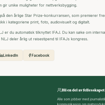
gir unike muligheter for nettverksbygging.
gså den årlige Star Prize-konkurransen, som premierer f
kk i kategoriene print, foto, audiovisuelt og digitalt.
er du automatisk tilknyttet IFAJ. Du kan søke om interna
 NLJ deler årlig ut reisestipend til IFAJs kongress.
LinkedIn
Facebook
Bli en del av fellesskapet
Alle som jobber med journalist
kommunikasjon om matproduks